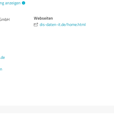
ng anzeigen
Webseiten
e GmbH
dis-daten-it.de/home.html
.de
en