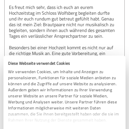
Es freut mich sehr, dass ich euch an eurem
Hochzeitstag im Schloss Wolfsberg begleiten durfte
und ihr euch rundum gut betreut gefühlt habt. Genau
das ist mein Ziel: Brautpaare nicht nur musikalisch zu
begleiten, sondern ihnen auch während des gesamten
Tages ein verlässlicher Ansprechpartner zu sein.
Besonders bei einer Hochzeit kommt es nicht nur auf
die richtige Musik an. Eine gute Vorbereitung, ein
durchdachter Ablauf und das Gespür für den
Diese Webseite verwendet Cookies
passenden Moment tragen entscheidend dazu bei,
dass sich Gäste wohlfühlen und eine natürliche,
Wir verwenden Cookies, um Inhalte und Anzeigen zu
ausgelassene Stimmung entsteht.
personalisieren, Funktionen für soziale Medien anbieten zu
können und die Zugriffe auf unsere Website zu analysieren.
Für zukünftige Brautpaare möchte ich gerne einen
Außerdem geben wir Informationen zu Ihrer Verwendung
Tipp mitgeben: Nehmt euch ausreichend Zeit für die
unserer Website an unsere Partner für soziale Medien,
Planung eures Festes. Je besser die Wünsche,
Werbung und Analysen weiter. Unsere Partner führen diese
Programmpunkte und musikalischen Vorstellungen im
Informationen möglicherweise mit weiteren Daten
Vorfeld abgestimmt werden, desto entspannter könnt
zusammen, die Sie ihnen bereitgestellt haben oder die sie im
ihr euren großen Tag genießen.
Rahmen Ihrer Nutzung der Dienste gesammelt haben.
Liebe Silvia, lieber Andreas, ich wünsche euch von