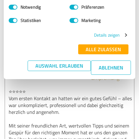
Einwilligungsauswahl
Impressum
|
Datenschutzbestimmungen
Herzen alles Gute für euren gemeinsamen Lebensweg
Notwendig
Präferenzen
und viele schöne Momente miteinander. ❤️
Statistiken
Marketing
Vielen Dank für euer Vertrauen!
Details zeigen
Euer DJ Christian 🎧✨
ALLE ZULASSEN
5,00 von 5
AUSWAHL ERLAUBEN
ABLEHNEN
SEHR GUT
Empfehlung
⭐⭐⭐⭐⭐
Vom ersten Kontakt an hatten wir ein gutes Gefühl – alles
war unkompliziert, professionell und dabei gleichzeitig
herzlich und angenehm.
Mit seiner freundlichen Art, wertvollen Tipps und seinem
Gespür für den richtigen Moment hat er uns den ganzen