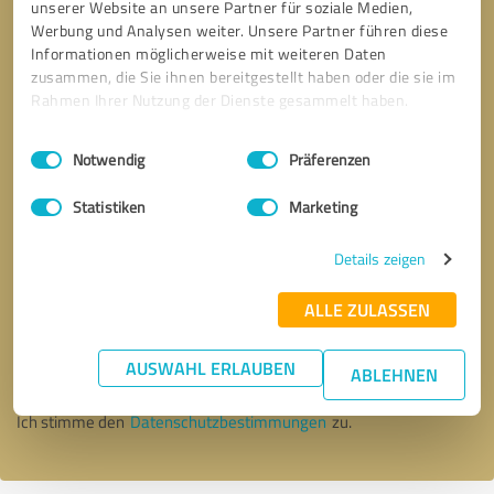
unserer Website an unsere Partner für soziale Medien,
Werbung und Analysen weiter. Unsere Partner führen diese
Informationen möglicherweise mit weiteren Daten
zusammen, die Sie ihnen bereitgestellt haben oder die sie im
Rahmen Ihrer Nutzung der Dienste gesammelt haben.
Einwilligungsauswahl
Impressum
|
Datenschutzbestimmungen
Notwendig
Präferenzen
Statistiken
Marketing
Details zeigen
Bitte um Rückruf
* Erforderliche Angaben
ALLE ZULASSEN
AUSWAHL ERLAUBEN
Nachricht senden
ABLEHNEN
Ich stimme den
Datenschutzbestimmungen
zu.