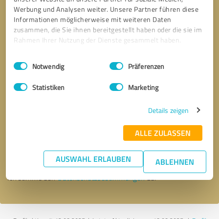
Werbung und Analysen weiter. Unsere Partner führen diese
Informationen möglicherweise mit weiteren Daten
zusammen, die Sie ihnen bereitgestellt haben oder die sie im
Rahmen Ihrer Nutzung der Dienste gesammelt haben.
Einwilligungsauswahl
Impressum
|
Datenschutzbestimmungen
Notwendig
Präferenzen
Statistiken
Marketing
Details zeigen
Bitte um Rückruf
* Erforderliche Angaben
ALLE ZULASSEN
Nachricht senden
AUSWAHL ERLAUBEN
ABLEHNEN
Ich stimme den
Datenschutzbestimmungen
zu.