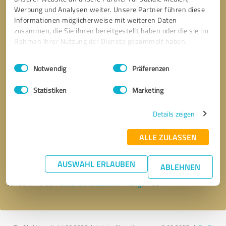
Werbung und Analysen weiter. Unsere Partner führen diese
Informationen möglicherweise mit weiteren Daten
zusammen, die Sie ihnen bereitgestellt haben oder die sie im
Rahmen Ihrer Nutzung der Dienste gesammelt haben.
Einwilligungsauswahl
Impressum
|
Datenschutzbestimmungen
Notwendig
Präferenzen
Statistiken
Marketing
Details zeigen
Bitte um Rückruf
* Erforderliche Angaben
ALLE ZULASSEN
Nachricht senden
AUSWAHL ERLAUBEN
ABLEHNEN
Ich stimme den
Datenschutzbestimmungen
zu.