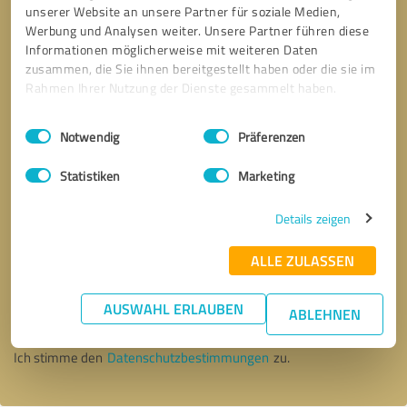
unserer Website an unsere Partner für soziale Medien,
Werbung und Analysen weiter. Unsere Partner führen diese
Informationen möglicherweise mit weiteren Daten
zusammen, die Sie ihnen bereitgestellt haben oder die sie im
Rahmen Ihrer Nutzung der Dienste gesammelt haben.
Einwilligungsauswahl
Impressum
|
Datenschutzbestimmungen
Notwendig
Präferenzen
Statistiken
Marketing
Details zeigen
ALLE ZULASSEN
Bitte um Rückruf
* Erforderliche Angaben
AUSWAHL ERLAUBEN
ABLEHNEN
Nachricht senden
Ich stimme den
Datenschutzbestimmungen
zu.