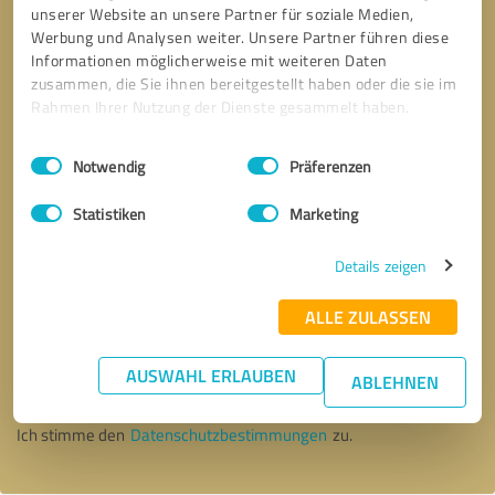
unserer Website an unsere Partner für soziale Medien,
Werbung und Analysen weiter. Unsere Partner führen diese
Informationen möglicherweise mit weiteren Daten
zusammen, die Sie ihnen bereitgestellt haben oder die sie im
Rahmen Ihrer Nutzung der Dienste gesammelt haben.
Einwilligungsauswahl
Impressum
|
Datenschutzbestimmungen
Notwendig
Präferenzen
Statistiken
Marketing
Details zeigen
ALLE ZULASSEN
Bitte um Rückruf
* Erforderliche Angaben
AUSWAHL ERLAUBEN
ABLEHNEN
Nachricht senden
Ich stimme den
Datenschutzbestimmungen
zu.