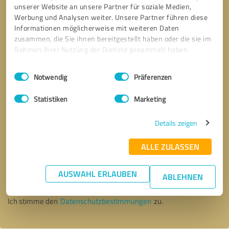
unserer Website an unsere Partner für soziale Medien,
Werbung und Analysen weiter. Unsere Partner führen diese
Informationen möglicherweise mit weiteren Daten
zusammen, die Sie ihnen bereitgestellt haben oder die sie im
Rahmen Ihrer Nutzung der Dienste gesammelt haben.
Einwilligungsauswahl
Impressum
|
Datenschutzbestimmungen
Notwendig
Präferenzen
Statistiken
Marketing
Details zeigen
ALLE ZULASSEN
Bitte um Rückruf
* Erforderliche Angaben
AUSWAHL ERLAUBEN
ABLEHNEN
Nachricht senden
Ich stimme den
Datenschutzbestimmungen
zu.