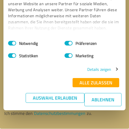
unserer Website an unsere Partner für soziale Medien,
Werbung und Analysen weiter. Unsere Partner führen diese
Informationen möglicherweise mit weiteren Daten
zusammen, die Sie ihnen bereitgestellt haben oder die sie im
Rahmen Ihrer Nutzung der Dienste gesammelt haben.
Einwilligungsauswahl
Impressum
|
Datenschutzbestimmungen
Notwendig
Präferenzen
Statistiken
Marketing
Details zeigen
ALLE ZULASSEN
Bitte um Rückruf
* Erforderliche Angaben
AUSWAHL ERLAUBEN
ABLEHNEN
Nachricht senden
Ich stimme den
Datenschutzbestimmungen
zu.