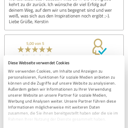
kehrt zu dir zurück. Ich wünsche dir viel Erfolg auf
deinem Weg, auf dem wir uns begegnet sind und wer
weiß, was sich aus den Inspirationen noch ergibt ;-).
Liebe Grüße, Kerstin
5,00 von 5
SEHR GUT
Empfehlung
Diese Webseite verwendet Cookies
Wir verwenden Cookies, um Inhalte und Anzeigen zu
Ein sehr interessanter Vortrag und inspirierender
personalisieren, Funktionen für soziale Medien anbieten zu
Austausch. Vielen Dank!
können und die Zugriffe auf unsere Website zu analysieren.
Außerdem geben wir Informationen zu Ihrer Verwendung
unserer Website an unsere Partner für soziale Medien,
Erfahrungsbericht & Bewertung zu:
Werbung und Analysen weiter. Unsere Partner führen diese
21 Erfolgsstrategien Vortrag MentorMe
Informationen möglicherweise mit weiteren Daten
zusammen, die Sie ihnen bereitgestellt haben oder die sie im
02.07.2024
Anonym
Rahmen Ihrer Nutzung der Dienste gesammelt haben.