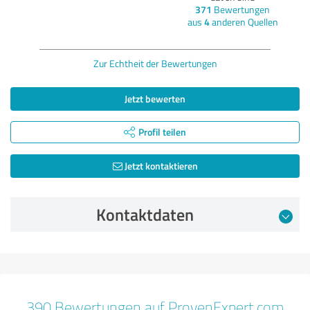
371
Bewertungen
aus
4
anderen Quellen
Zur Echtheit der Bewertungen
Jetzt bewerten
Profil teilen
Jetzt kontaktieren
Kontaktdaten
Bewertung vom 23.06.2025
5,00 von 5
390 Bewertungen auf ProvenExpert.com