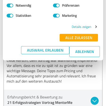
Einwilligungsauswahl
Impressum
|
Datenschutzbestimmungen
Kommentar von Dr. Kerstin Gernig:
Notwendig
Präferenzen
Das freut mich. Ich wünsche dir viel Freude beim
Statistiken
Marketing
Umsetzen der Inspirationen!
Details zeigen
5,00 von 5
ALLE ZULASSEN
SEHR GUT
Empfehlung
AUSWAHL ERLAUBEN
ABLEHNEN
Liebe Kerstin, Dein Vortrag war wahnsinnig inspirierend!
Vor allem, dass es nie zu spät ist zu gründen war eine
wichtige Message. Deine Tipps zum Pricing und
Automatisierung sehr praxisnah und relevant. Ich freue
mich auf den weiteren Austausch!
Erfahrungsbericht & Bewertung zu:
21 Erfolgsstrategien Vortrag MentorMe