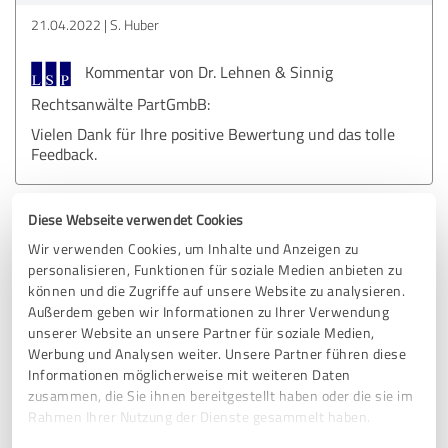
21.04.2022
S. Huber
Kommentar von Dr. Lehnen & Sinnig
Rechtsanwälte PartGmbB:
Vielen Dank für Ihre positive Bewertung und das tolle
Feedback.
Diese Webseite verwendet Cookies
5,00 von 5
Wir verwenden Cookies, um Inhalte und Anzeigen zu
personalisieren, Funktionen für soziale Medien anbieten zu
SEHR GUT
Empfehlung
können und die Zugriffe auf unsere Website zu analysieren.
Außerdem geben wir Informationen zu Ihrer Verwendung
Normal reichen fünf Sterne nicht aus für die tolle Arbeit.
unserer Website an unsere Partner für soziale Medien,
Jede Frage wurde beantwortet und da gab es eine Menge
Werbung und Analysen weiter. Unsere Partner führen diese
davon. Meine Erwartung wurde mehr als erfüllt. Besonders
Informationen möglicherweise mit weiteren Daten
zusammen, die Sie ihnen bereitgestellt haben oder die sie im
hervorheben möchte ich RA Theisen, die alles für den
Rahmen Ihrer Nutzung der Dienste gesammelt haben.
Erfolg getan hat. Vielen Dank!