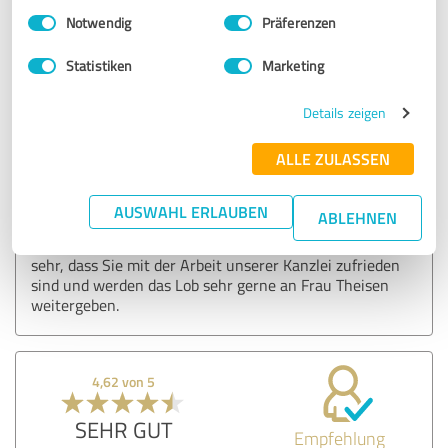
Einwilligungsauswahl
Impressum
|
Datenschutzbestimmungen
Notwendig
Präferenzen
Erfahrungsbericht & Bewertung zu:
Dr. Lehnen & Sinnig Rechtsanwälte
Statistiken
Marketing
PartGmbB
Details zeigen
13.04.2022
Oliver K.
ALLE ZULASSEN
Kommentar von Dr. Lehnen & Sinnig
AUSWAHL ERLAUBEN
Rechtsanwälte PartGmbB:
ABLEHNEN
Vielen Dank für Ihre positive Bewertung. Es freut uns
sehr, dass Sie mit der Arbeit unserer Kanzlei zufrieden
sind und werden das Lob sehr gerne an Frau Theisen
weitergeben.
4,62 von 5
SEHR GUT
Empfehlung