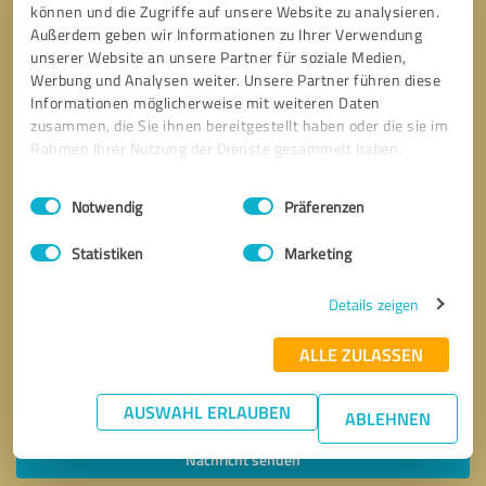
können und die Zugriffe auf unsere Website zu analysieren.
Außerdem geben wir Informationen zu Ihrer Verwendung
unserer Website an unsere Partner für soziale Medien,
Werbung und Analysen weiter. Unsere Partner führen diese
Informationen möglicherweise mit weiteren Daten
zusammen, die Sie ihnen bereitgestellt haben oder die sie im
Rahmen Ihrer Nutzung der Dienste gesammelt haben.
Einwilligungsauswahl
Impressum
|
Datenschutzbestimmungen
Notwendig
Präferenzen
Statistiken
Marketing
Details zeigen
ALLE ZULASSEN
Bitte um Rückruf
* Erforderliche Angaben
AUSWAHL ERLAUBEN
ABLEHNEN
Nachricht senden