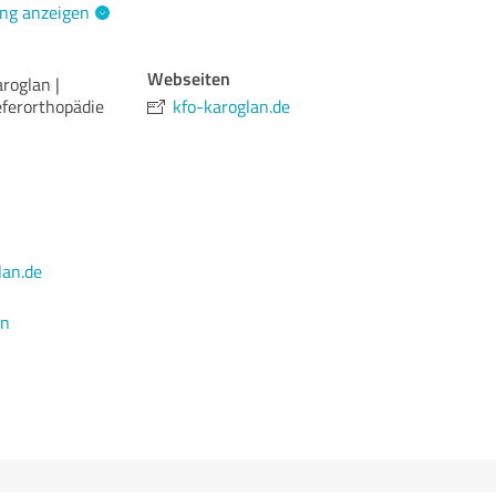
ng anzeigen
Webseiten
aroglan |
eferorthopädie
kfo-karoglan.de
lan.de
en