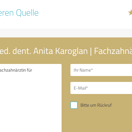
ren Quelle
ed. dent. Anita Karoglan | Fachzahnä
Bitte um Rückruf