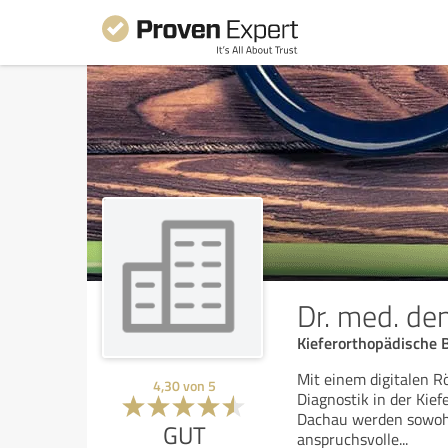
Dr. med. den
Kieferorthopädische 
Mit einem digitalen R
4,30
von
5
Diagnostik in der Kie
Dachau werden sowohl 
GUT
anspruchsvolle
...