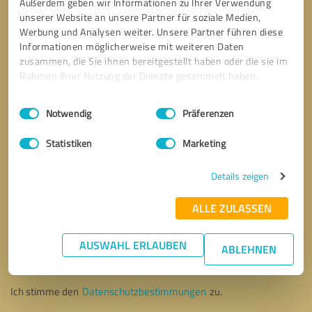
Außerdem geben wir Informationen zu Ihrer Verwendung
unserer Website an unsere Partner für soziale Medien,
Werbung und Analysen weiter. Unsere Partner führen diese
Informationen möglicherweise mit weiteren Daten
zusammen, die Sie ihnen bereitgestellt haben oder die sie im
Rahmen Ihrer Nutzung der Dienste gesammelt haben.
Einwilligungsauswahl
Impressum
|
Datenschutzbestimmungen
Notwendig
Präferenzen
Statistiken
Marketing
Details zeigen
ALLE ZULASSEN
Bitte um Rückruf
* Erforderliche Angaben
AUSWAHL ERLAUBEN
ABLEHNEN
Nachricht senden
Ich stimme den
Datenschutzbestimmungen
zu.