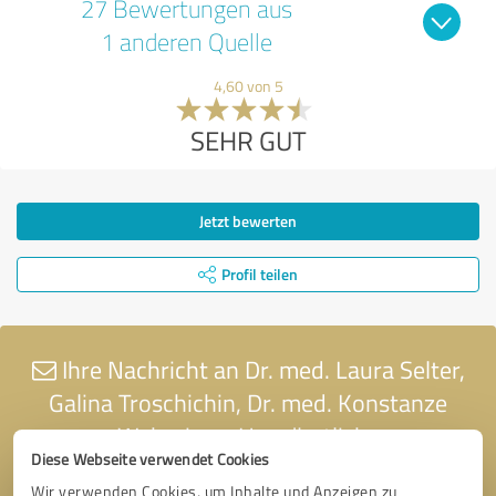
27 Bewertungen aus
1 anderen Quelle
4,60 von 5
SEHR GUT
Jetzt bewerten
Profil teilen
Ihre Nachricht an Dr. med. Laura Selter,
Galina Troschichin, Dr. med. Konstanze
Webering - Hausärztliche
Diese Webseite verwendet Cookies
Gemeinschaftspraxis in Altenberge
Wir verwenden Cookies, um Inhalte und Anzeigen zu