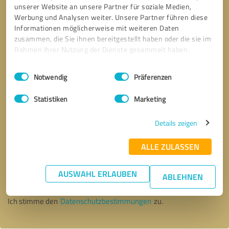
unserer Website an unsere Partner für soziale Medien,
Werbung und Analysen weiter. Unsere Partner führen diese
Informationen möglicherweise mit weiteren Daten
zusammen, die Sie ihnen bereitgestellt haben oder die sie im
Rahmen Ihrer Nutzung der Dienste gesammelt haben.
Einwilligungsauswahl
Impressum
|
Datenschutzbestimmungen
Notwendig
Präferenzen
Statistiken
Marketing
Details zeigen
ALLE ZULASSEN
Bitte um Rückruf
* Erforderliche Angaben
AUSWAHL ERLAUBEN
ABLEHNEN
Nachricht senden
Ich stimme den
Datenschutzbestimmungen
zu.