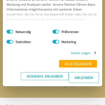
Werbung und Analysen weiter. Unsere Partner führen diese
Informationen möglicherweise mit weiteren Daten
zusammen, die Sie ihnen bereitgestellt haben oder die sie im
Rahmen Ihrer Nutzung der Dienste gesammelt haben.
Einwilligungsauswahl
Impressum
|
Datenschutzbestimmungen
Notwendig
Präferenzen
Statistiken
Marketing
Details zeigen
Bitte um Rückruf
* Erforderliche Angaben
ALLE ZULASSEN
Nachricht senden
AUSWAHL ERLAUBEN
ABLEHNEN
Ich stimme den
Datenschutzbestimmungen
zu.