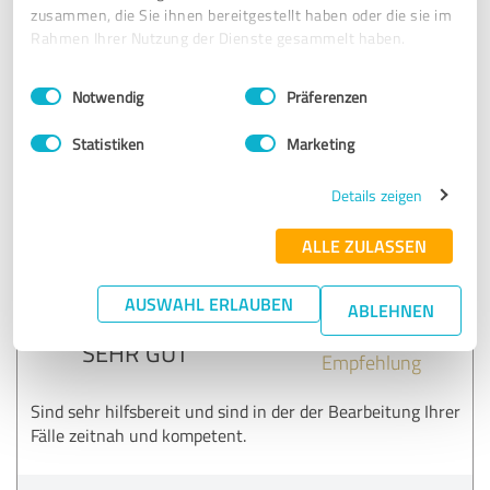
zusammen, die Sie ihnen bereitgestellt haben oder die sie im
Alles super. Schnell, effektiv und effizienz, sehr nett und -
Rahmen Ihrer Nutzung der Dienste gesammelt haben.
nicht zu unterschätzen - mehr als pünktlich und
termintreu. Definitiv weiterzuempfehlen.
Einwilligungsauswahl
Impressum
|
Datenschutzbestimmungen
Notwendig
Präferenzen
Statistiken
Marketing
Erfahrungsbericht & Bewertung zu:
Dräger Gebäudetrocknung GmbH
Details zeigen
30.10.2017
Ute von Oertzen B.
ALLE ZULASSEN
5,00 von 5
AUSWAHL ERLAUBEN
ABLEHNEN
SEHR GUT
Empfehlung
Sind sehr hilfsbereit und sind in der der Bearbeitung Ihrer
Fälle zeitnah und kompetent.