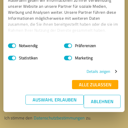
Außerdem geben wir Informationen zu Ihrer Verwendung
unserer Website an unsere Partner für soziale Medien,
Werbung und Analysen weiter. Unsere Partner führen diese
Informationen möglicherweise mit weiteren Daten
zusammen, die Sie ihnen bereitgestellt haben oder die sie im
Rahmen Ihrer Nutzung der Dienste gesammelt haben.
Einwilligungsauswahl
Impressum
|
Datenschutzbestimmungen
Notwendig
Präferenzen
Statistiken
Marketing
Details zeigen
ALLE ZULASSEN
Bitte um Rückruf
* Erforderliche Angaben
AUSWAHL ERLAUBEN
ABLEHNEN
Nachricht senden
Ich stimme den
Datenschutzbestimmungen
zu.