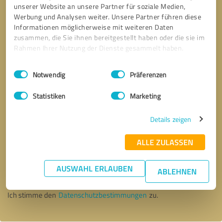
unserer Website an unsere Partner für soziale Medien,
Werbung und Analysen weiter. Unsere Partner führen diese
Informationen möglicherweise mit weiteren Daten
zusammen, die Sie ihnen bereitgestellt haben oder die sie im
Rahmen Ihrer Nutzung der Dienste gesammelt haben.
Einwilligungsauswahl
Impressum
|
Datenschutzbestimmungen
Notwendig
Präferenzen
Statistiken
Marketing
Details zeigen
ALLE ZULASSEN
Bitte um Rückruf
* Erforderliche Angaben
AUSWAHL ERLAUBEN
ABLEHNEN
Nachricht senden
Ich stimme den
Datenschutzbestimmungen
zu.