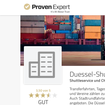
Duessel-Sh
Shuttleservice und C
Transferfahrten, Tag
3,50
von
5
und Vereine zählen z
Auch Stadtrundfahrte
GUT
angeboten. Die Düssel