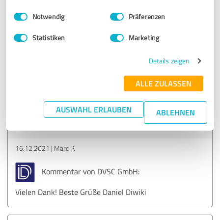
Einwilligungsauswahl
Impressum
|
Datenschutzbestimmungen
Notwendig
Präferenzen
5,00 von 5
Statistiken
Marketing
SEHR GUT
Empfehlung
Details zeigen
Tolle Reaktionszeit, super Unterstützung
ALLE ZULASSEN
AUSWAHL ERLAUBEN
Erfahrungsbericht & Bewertung zu:
ABLEHNEN
DVSC GmbH
16.12.2021
Marc P.
Kommentar von DVSC GmbH:
Vielen Dank! Beste Grüße Daniel Diwiki