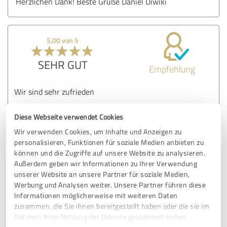
Herzlichen Dank! Beste Grüße Daniel Diwiki
5,00 von 5
SEHR GUT
Empfehlung
Wir sind sehr zufrieden
Diese Webseite verwendet Cookies
Erfahrungsbericht & Bewertung zu:
Wir verwenden Cookies, um Inhalte und Anzeigen zu
DVSC GmbH
personalisieren, Funktionen für soziale Medien anbieten zu
können und die Zugriffe auf unsere Website zu analysieren.
17.12.2021
B.
Außerdem geben wir Informationen zu Ihrer Verwendung
unserer Website an unsere Partner für soziale Medien,
Werbung und Analysen weiter. Unsere Partner führen diese
Kommentar von DVSC GmbH:
Informationen möglicherweise mit weiteren Daten
zusammen, die Sie ihnen bereitgestellt haben oder die sie im
Vielen Dank Herr Bartholomäus! Beste Grüße Daniel
Rahmen Ihrer Nutzung der Dienste gesammelt haben.
Diwiki