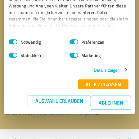
Werbung und Analysen weiter. Unsere Partner führen diese
Informationen möglicherweise mit weiteren Daten
zusammen, die Sie ihnen bereitgestellt haben oder die sie im
Rahmen Ihrer Nutzung der Dienste gesammelt haben.
Einwilligungsauswahl
Impressum
|
Datenschutzbestimmungen
Notwendig
Präferenzen
Statistiken
Marketing
Details zeigen
Bitte um Rückruf
* Erforderliche Angaben
ALLE ZULASSEN
Nachricht senden
AUSWAHL ERLAUBEN
ABLEHNEN
Ich stimme den
Datenschutzbestimmungen
zu.