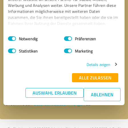
Werbung und Analysen weiter. Unsere Partner führen diese
Informationen möglicherweise mit weiteren Daten
zusammen, die Sie ihnen bereitgestellt haben oder die sie im
Rahmen Ihrer Nutzung der Dienste gesammelt haben.
Einwilligungsauswahl
Impressum
|
Datenschutzbestimmungen
Notwendig
Präferenzen
Statistiken
Marketing
Details zeigen
Bitte um Rückruf
* Erforderliche Angaben
ALLE ZULASSEN
Nachricht senden
AUSWAHL ERLAUBEN
ABLEHNEN
Ich stimme den
Datenschutzbestimmungen
zu.