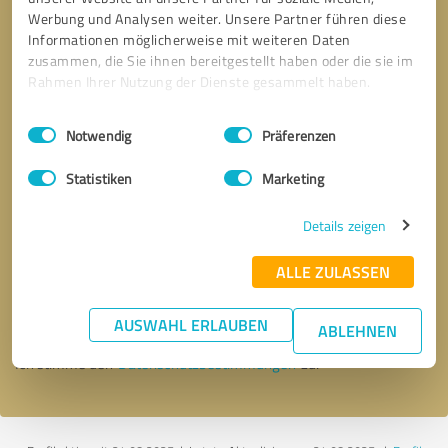
Werbung und Analysen weiter. Unsere Partner führen diese
Informationen möglicherweise mit weiteren Daten
zusammen, die Sie ihnen bereitgestellt haben oder die sie im
Rahmen Ihrer Nutzung der Dienste gesammelt haben.
Einwilligungsauswahl
Impressum
|
Datenschutzbestimmungen
Notwendig
Präferenzen
Statistiken
Marketing
Details zeigen
Bitte um Rückruf
* Erforderliche Angaben
ALLE ZULASSEN
Nachricht senden
AUSWAHL ERLAUBEN
ABLEHNEN
Ich stimme den
Datenschutzbestimmungen
zu.