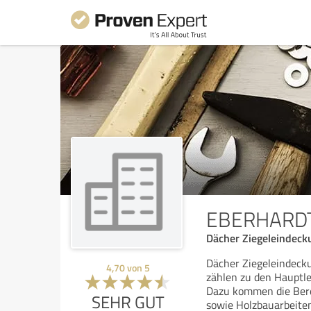
EBERHARD
Dächer Ziegeleindeck
Dächer Ziegeleindeck
4,70
von
5
zählen zu den Hauptl
Dazu kommen die Bere
SEHR GUT
sowie Holzbauarbeiten