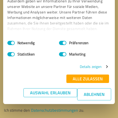
Außerdem geben wir Informationen zu Ihrer Verwendung
unserer Website an unsere Partner für soziale Medien,
Werbung und Analysen weiter. Unsere Partner führen diese
Informationen möglicherweise mit weiteren Daten
zusammen, die Sie ihnen bereitgestellt haben oder die sie im
Rahmen Ihrer Nutzung der Dienste gesammelt haben.
Einwilligungsauswahl
Impressum
|
Datenschutzbestimmungen
Notwendig
Präferenzen
Statistiken
Marketing
Details zeigen
ALLE ZULASSEN
Bitte um Rückruf
* Erforderliche Angaben
AUSWAHL ERLAUBEN
ABLEHNEN
Nachricht senden
Ich stimme den
Datenschutzbestimmungen
zu.