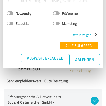
Rahmen Ihrer Nutzung der Dienste gesammelt haben.
Team weiterempfehlen.
Einwilligungsauswahl
Impressum
|
Datenschutzbestimmungen
Notwendig
Präferenzen
Erfahrungsbericht & Bewertung zu:
Eduard Österreicher GmbH -
Statistiken
Marketing
Versicherungsmakler in Bayern
Details zeigen
26.06.2019
S.
ALLE ZULASSEN
5,00 von 5
AUSWAHL ERLAUBEN
ABLEHNEN
SEHR GUT
Empfehlung
Sehr empfehlenswert . Gute Beratung
Erfahrungsbericht & Bewertung zu:
Eduard Österreicher GmbH -