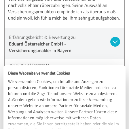
nachvollziehbar rüberzubringen. Seine Auswahl an
Versicherungsprodukten empfinde ich als überaus maß-
und sinnvoll. Ich fühle mich bei ihm sehr gut aufgehoben.
Erfahrungsbericht & Bewertung zu:
Eduard Österreicher GmbH -
Versicherungsmakler in Bayern
28.06.2019
Thomas M.
Diese Webseite verwendet Cookies
Wir verwenden Cookies, um Inhalte und Anzeigen zu
5,00 von 5
personalisieren, Funktionen für soziale Medien anbieten zu
können und die Zugriffe auf unsere Website zu analysieren.
SEHR GUT
Empfehlung
Außerdem geben wir Informationen zu Ihrer Verwendung
unserer Website an unsere Partner für soziale Medien,
Werbung und Analysen weiter. Unsere Partner führen diese
freundlich - kompetenter Ansprechpartner , wurden
Informationen möglicherweise mit weiteren Daten
rundum gut beraten und versichert.
zusammen, die Sie ihnen bereitgestellt haben oder die sie im
Auf jeden Fall können wir Herrn Österreicher und sein