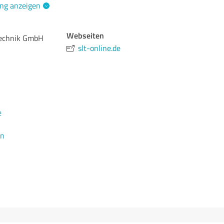
ng anzeigen
Webseiten
technik GmbH
slt-online.de
e
en