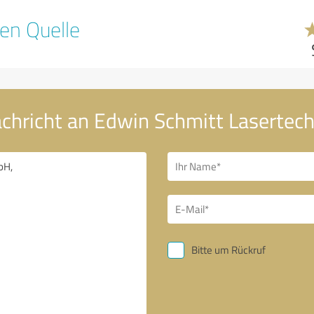
en Quelle
achricht an Edwin Schmitt Laserte
Bitte um Rückruf