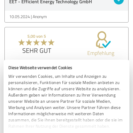
EET - Efficient Energy Technology GmbH
10.05.2024
Anonym
5,00 von 5
SEHR GUT
Empfehlung
2010 ein 300Wp Modul gekauft.
Diese Webseite verwendet Cookies
Liefert über 300kWh/Jahr; nach Süden ausgerichtet.
Wir verwenden Cookies, um Inhalte und Anzeigen zu
personalisieren, Funktionen für soziale Medien anbieten zu
können und die Zugriffe auf unsere Website zu analysieren.
Erfahrungsbericht & Bewertung zu:
Außerdem geben wir Informationen zu Ihrer Verwendung
EET - Efficient Energy Technology GmbH
unserer Website an unsere Partner für soziale Medien,
Werbung und Analysen weiter. Unsere Partner führen diese
Informationen möglicherweise mit weiteren Daten
10.05.2024
A.
zusammen, die Sie ihnen bereitgestellt haben oder die sie im
Rahmen Ihrer Nutzung der Dienste gesammelt haben.