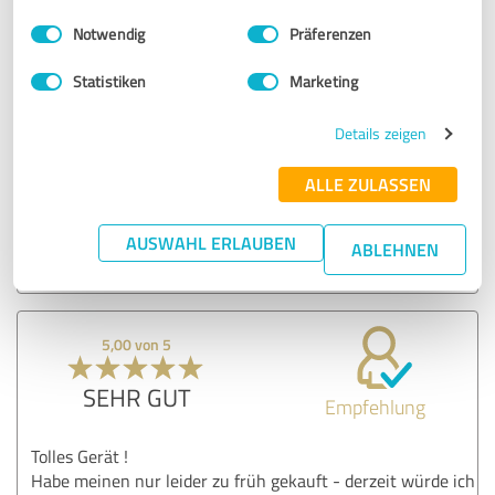
5,00 von 5
Einwilligungsauswahl
Impressum
|
Datenschutzbestimmungen
Notwendig
Präferenzen
SEHR GUT
Empfehlung
Statistiken
Marketing
Bin total zufrieden mit den Produkten.
Details zeigen
ALLE ZULASSEN
Erfahrungsbericht & Bewertung zu:
EET - Efficient Energy Technology GmbH
AUSWAHL ERLAUBEN
ABLEHNEN
10.05.2024
Anonym
5,00 von 5
SEHR GUT
Empfehlung
Tolles Gerät !
Habe meinen nur leider zu früh gekauft - derzeit würde ich