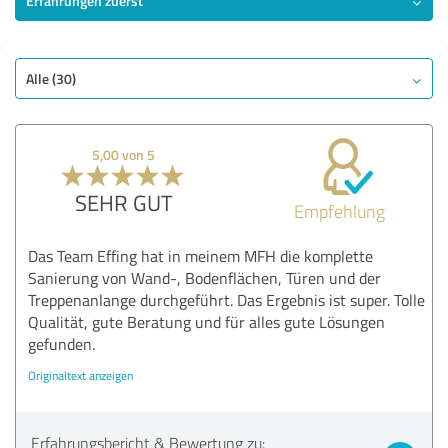
Erfahrungen zuerst
SEHR GUT
Empfehlung
Qualität
Alle (30)
Nutzen
Leistungen
5,00 von 5
Umsetzung
Beratung
SEHR GUT
Empfehlung
Bewertung anzeigen
Das Team Effing hat in meinem MFH die komplette
Sanierung von Wand-, Bodenflächen, Türen und der
Treppenanlange durchgeführt. Das Ergebnis ist super. Tolle
Qualität, gute Beratung und für alles gute Lösungen
gefunden.
Originaltext anzeigen
Erfahrungsbericht & Bewertung zu: