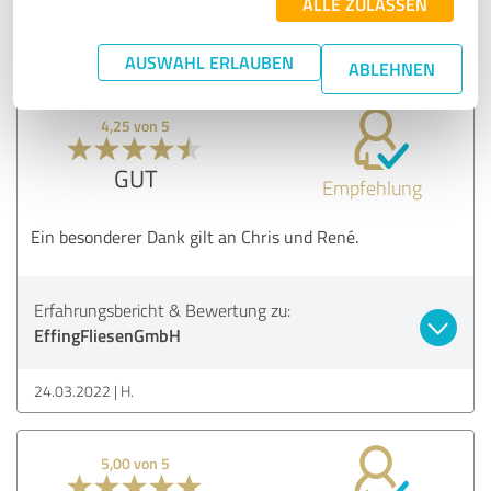
ALLE ZULASSEN
25.05.2022
H.
AUSWAHL ERLAUBEN
ABLEHNEN
4,25 von 5
GUT
Empfehlung
Ein besonderer Dank gilt an Chris und René.
Erfahrungsbericht & Bewertung zu:
EffingFliesenGmbH
24.03.2022
H.
5,00 von 5