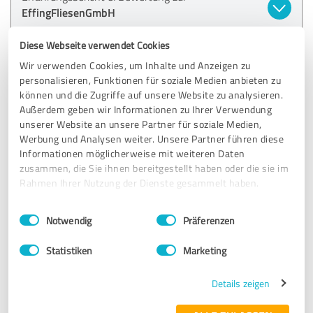
EffingFliesenGmbH
Diese Webseite verwendet Cookies
28.05.2022
Hermann M.
Wir verwenden Cookies, um Inhalte und Anzeigen zu
personalisieren, Funktionen für soziale Medien anbieten zu
5,00 von 5
können und die Zugriffe auf unsere Website zu analysieren.
Außerdem geben wir Informationen zu Ihrer Verwendung
SEHR GUT
unserer Website an unsere Partner für soziale Medien,
Empfehlung
Werbung und Analysen weiter. Unsere Partner führen diese
Informationen möglicherweise mit weiteren Daten
Das Fliesen-Effing-Team hat einen super Job gemacht. Wir
zusammen, die Sie ihnen bereitgestellt haben oder die sie im
waren von der Erstberatung, über die Verlegung - auch bei
Rahmen Ihrer Nutzung der Dienste gesammelt haben.
unvorsehbaren Herausforderungen - bis zur
Schlussabnahme sehr gut zufrieden. Weiter so und vielen
Einwilligungsauswahl
Impressum
|
Datenschutzbestimmungen
Notwendig
Präferenzen
Dank.
Originaltext anzeigen
Statistiken
Marketing
Details zeigen
Erfahrungsbericht & Bewertung zu:
EffingFliesenGmbH