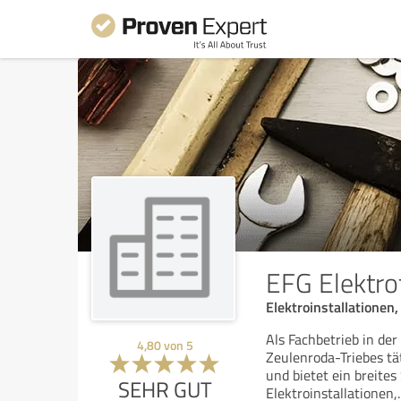
EFG Elektr
Elektroinstallationen
Als Fachbetrieb in der
4,80
von
5
Zeulenroda-Triebes tä
und bietet ein breite
SEHR GUT
Elektroinstallationen,
.