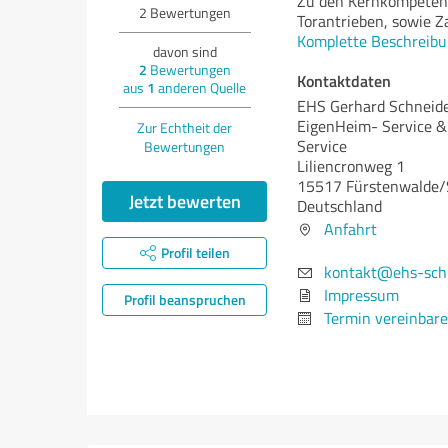
Zu den Kernkompetenz
2
Bewertungen
Torantrieben, sowie 
Komplette Beschreibu
davon sind
2
Bewertungen
Kontaktdaten
aus
1
anderen Quelle
EHS Gerhard Schneide
EigenHeim- Service &
Zur Echtheit der
Service
Bewertungen
Liliencronweg 1
15517 Fürstenwalde/
Jetzt bewerten
Deutschland
Anfahrt
Profil teilen
kontakt@ehs-schn
Impressum
Profil beanspruchen
Termin vereinbar