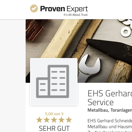
EHS Gerhard
Service
Metallbau, Toranlage
5,00
von
5
EHS Gerhard Schneide
SEHR GUT
Metallbau und Hausmeis