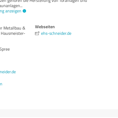
en gehören die Herstellung von Toranlagen und
Zaunanlagen
...
ng anzeigen
Webseiten
r Metallbau &
 Hausmeister-
ehs-schneider.de
Spree
eider.de
en