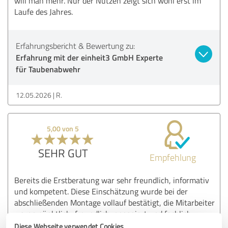
will man mehr. Nur der Nutzen zeigt sich wohl erst im
Laufe des Jahres.
Erfahrungsbericht & Bewertung zu:
Erfahrung mit der einheit3 GmbH Experte
für Taubenabwehr
12.05.2026
R.
5,00 von 5
SEHR GUT
Empfehlung
Bereits die Erstberatung war sehr freundlich, informativ
und kompetent. Diese Einschätzung wurde bei der
abschließenden Montage vollauf bestätigt, die Mitarbeiter
waren pünktlich, freundlich, engagiert und fachlich
hervorragend, so wünscht man sich einen
Diese Webseite verwendet Cookies