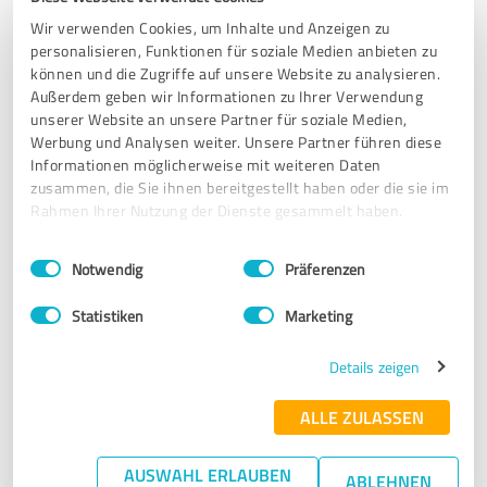
Handwerksbetrieb!
Wir verwenden Cookies, um Inhalte und Anzeigen zu
Besser geht es eigentlich nicht!
personalisieren, Funktionen für soziale Medien anbieten zu
können und die Zugriffe auf unsere Website zu analysieren.
Außerdem geben wir Informationen zu Ihrer Verwendung
Erfahrungsbericht & Bewertung zu:
unserer Website an unsere Partner für soziale Medien,
Erfahrung mit der einheit3 GmbH Experte
Werbung und Analysen weiter. Unsere Partner führen diese
für Taubenabwehr
Informationen möglicherweise mit weiteren Daten
zusammen, die Sie ihnen bereitgestellt haben oder die sie im
Rahmen Ihrer Nutzung der Dienste gesammelt haben.
05.05.2026
Christine & Wolfgang U.
Einwilligungsauswahl
Impressum
|
Datenschutzbestimmungen
Notwendig
Präferenzen
5,00 von 5
Statistiken
Marketing
SEHR GUT
Empfehlung
Details zeigen
Sehr kompetent und zuverlässig. Ich hoffe, dass auch die
ALLE ZULASSEN
letzten Tauben noch verschwinden werden.
AUSWAHL ERLAUBEN
ABLEHNEN