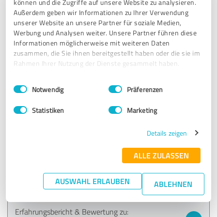
können und die Zugriffe auf unsere Website zu analysieren.
EIRA Heilpraktikerschule
Außerdem geben wir Informationen zu Ihrer Verwendung
unserer Website an unsere Partner für soziale Medien,
Werbung und Analysen weiter. Unsere Partner führen diese
27.11.2025
J.
Informationen möglicherweise mit weiteren Daten
zusammen, die Sie ihnen bereitgestellt haben oder die sie im
Rahmen Ihrer Nutzung der Dienste gesammelt haben.
5,00 von 5
Einwilligungsauswahl
Impressum
|
Datenschutzbestimmungen
SEHR GUT
Notwendig
Präferenzen
Empfehlung
Statistiken
Marketing
sehr detailgetreu, sehr schnelle Antwort bei Fragen, Ex-
Kurse für z.b. Genetik, Chemie, Kräuterkunde und einiges
Details zeigen
mehr ist in der Ausbildung kostenlos!!!! enthalten. Ebendso
Diagnosetraining und Live-Lernen.
ALLE ZULASSEN
Hier wird mit viel Herz und Liebe der Heilpraktikerberuf
gelehrt.
Ich kann und würde EIRA jederzeit weiter empfehlen.
AUSWAHL ERLAUBEN
ABLEHNEN
Erfahrungsbericht & Bewertung zu: