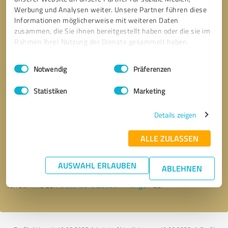
Werbung und Analysen weiter. Unsere Partner führen diese
Informationen möglicherweise mit weiteren Daten
zusammen, die Sie ihnen bereitgestellt haben oder die sie im
Rahmen Ihrer Nutzung der Dienste gesammelt haben.
Einwilligungsauswahl
Impressum
|
Datenschutzbestimmungen
Notwendig
Präferenzen
Statistiken
Marketing
Details zeigen
Bitte um Rückruf
* Erforderliche Angaben
ALLE ZULASSEN
Nachricht senden
AUSWAHL ERLAUBEN
ABLEHNEN
Ich stimme den
Datenschutzbestimmungen
zu.