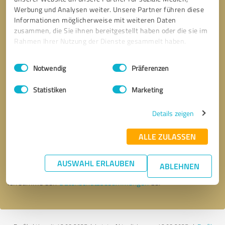
Werbung und Analysen weiter. Unsere Partner führen diese
Informationen möglicherweise mit weiteren Daten
zusammen, die Sie ihnen bereitgestellt haben oder die sie im
Rahmen Ihrer Nutzung der Dienste gesammelt haben.
Einwilligungsauswahl
Impressum
|
Datenschutzbestimmungen
Notwendig
Präferenzen
Statistiken
Marketing
Details zeigen
Bitte um Rückruf
* Erforderliche Angaben
ALLE ZULASSEN
Nachricht senden
AUSWAHL ERLAUBEN
ABLEHNEN
Ich stimme den
Datenschutzbestimmungen
zu.