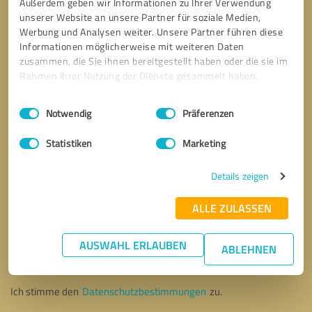
Außerdem geben wir Informationen zu Ihrer Verwendung
unserer Website an unsere Partner für soziale Medien,
Werbung und Analysen weiter. Unsere Partner führen diese
Informationen möglicherweise mit weiteren Daten
zusammen, die Sie ihnen bereitgestellt haben oder die sie im
Rahmen Ihrer Nutzung der Dienste gesammelt haben.
Einwilligungsauswahl
Impressum
|
Datenschutzbestimmungen
Notwendig
Präferenzen
Statistiken
Marketing
Details zeigen
ALLE ZULASSEN
Bitte um Rückruf
* Erforderliche Angaben
AUSWAHL ERLAUBEN
ABLEHNEN
Nachricht senden
Ich stimme den
Datenschutzbestimmungen
zu.