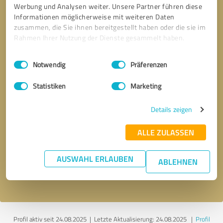
Werbung und Analysen weiter. Unsere Partner führen diese
Informationen möglicherweise mit weiteren Daten
zusammen, die Sie ihnen bereitgestellt haben oder die sie im
Rahmen Ihrer Nutzung der Dienste gesammelt haben.
Einwilligungsauswahl
Impressum
|
Datenschutzbestimmungen
Notwendig
Präferenzen
Statistiken
Marketing
Details zeigen
Bitte um Rückruf
* Erforderliche Angaben
ALLE ZULASSEN
Nachricht senden
AUSWAHL ERLAUBEN
ABLEHNEN
Ich stimme den
Datenschutzbestimmungen
zu.
Profil aktiv seit 24.08.2025 |
Letzte Aktualisierung: 24.08.2025
|
Profil