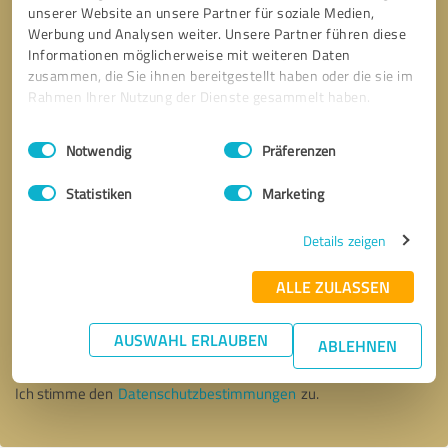
unserer Website an unsere Partner für soziale Medien,
Werbung und Analysen weiter. Unsere Partner führen diese
Informationen möglicherweise mit weiteren Daten
zusammen, die Sie ihnen bereitgestellt haben oder die sie im
Rahmen Ihrer Nutzung der Dienste gesammelt haben.
Einwilligungsauswahl
Impressum
|
Datenschutzbestimmungen
Notwendig
Präferenzen
Statistiken
Marketing
Details zeigen
ALLE ZULASSEN
Bitte um Rückruf
* Erforderliche Angaben
AUSWAHL ERLAUBEN
ABLEHNEN
Nachricht senden
Ich stimme den
Datenschutzbestimmungen
zu.