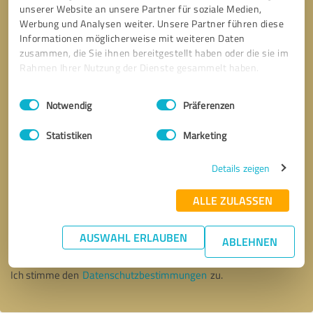
unserer Website an unsere Partner für soziale Medien,
Werbung und Analysen weiter. Unsere Partner führen diese
Informationen möglicherweise mit weiteren Daten
zusammen, die Sie ihnen bereitgestellt haben oder die sie im
Rahmen Ihrer Nutzung der Dienste gesammelt haben.
Einwilligungsauswahl
Impressum
|
Datenschutzbestimmungen
Notwendig
Präferenzen
Statistiken
Marketing
Details zeigen
ALLE ZULASSEN
Bitte um Rückruf
* Erforderliche Angaben
AUSWAHL ERLAUBEN
ABLEHNEN
Nachricht senden
Ich stimme den
Datenschutzbestimmungen
zu.