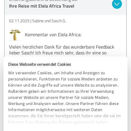
Ihre Reise mit Elela Africa Travel
02.11.2025
Sabine und Sasch G.
Kommentar von Elela Africa:
Vielen herzlichen Dank für das wunderbare Feedback
lieber Sasch! Ich freue mich sehr, dass ihr eine so
schöne und bleibende Zeit in Südafrika hattet 😊
Liebe Grüße an euch beide und bis bald in Afrika 🦒
Diese Webseite verwendet Cookies
Wir verwenden Cookies, um Inhalte und Anzeigen zu
personalisieren, Funktionen für soziale Medien anbieten zu
können und die Zugriffe auf unsere Website zu analysieren.
5,00 von 5
Außerdem geben wir Informationen zu Ihrer Verwendung
unserer Website an unsere Partner für soziale Medien,
SEHR GUT
Empfehlung
Werbung und Analysen weiter. Unsere Partner führen diese
Informationen möglicherweise mit weiteren Daten
zusammen, die Sie ihnen bereitgestellt haben oder die sie im
Liebe Frau Claassen,
Rahmen Ihrer Nutzung der Dienste gesammelt haben.
wir möchten uns noch einmal ganz herzlich für die