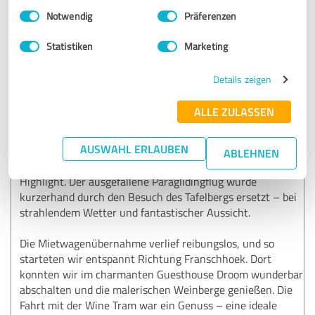
Einwilligungsauswahl
Impressum
|
Datenschutzbestimmungen
hervorragende Organisation und Planung unserer Reise
Notwendig
Präferenzen
durch Südafrika bedanken. Es war eine rundum gelungene
Kombination aus beeindruckender Natur, exzellenter
Statistiken
Marketing
Unterkunftsauswahl und perfekter logistischer
Abstimmung.
Details zeigen
Bereits der Auftakt im Atzaro Cape Town Hotel war ein
ALLE ZULASSEN
Erlebnis auf Weltklasseniveau. Die Gastfreundschaft war
außergewöhnlich – jeder Wunsch wurde uns förmlich von
AUSWAHL ERLAUBEN
den Lippen abgelesen. Auch der Ausflug zum Kap der Guten
ABLEHNEN
Hoffnung war dank unseres großartigen Guides ein echtes
Highlight. Der ausgefallene Paraglidingflug wurde
kurzerhand durch den Besuch des Tafelbergs ersetzt – bei
strahlendem Wetter und fantastischer Aussicht.
Die Mietwagenübernahme verlief reibungslos, und so
starteten wir entspannt Richtung Franschhoek. Dort
konnten wir im charmanten Guesthouse Droom wunderbar
abschalten und die malerischen Weinberge genießen. Die
Fahrt mit der Wine Tram war ein Genuss – eine ideale