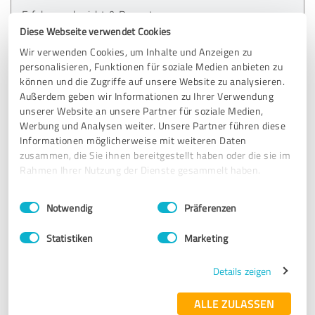
Erfahrungsbericht & Bewertung zu:
A T E M R A U M
Diese Webseite verwendet Cookies
Wir verwenden Cookies, um Inhalte und Anzeigen zu
25.06.2026
Anonym
personalisieren, Funktionen für soziale Medien anbieten zu
können und die Zugriffe auf unsere Website zu analysieren.
Außerdem geben wir Informationen zu Ihrer Verwendung
unserer Website an unsere Partner für soziale Medien,
5,00 von 5
Werbung und Analysen weiter. Unsere Partner führen diese
Informationen möglicherweise mit weiteren Daten
SEHR GUT
Empfehlung
zusammen, die Sie ihnen bereitgestellt haben oder die sie im
Rahmen Ihrer Nutzung der Dienste gesammelt haben.
So liebevoll, sanft und empathisch! Ich kenne kaum
jemanden, der mit so viel Hingabe, Leidenschaft und
Einwilligungsauswahl
Impressum
|
Datenschutzbestimmungen
Notwendig
Präferenzen
ganzem Herzen "arbeitet" wie Elisabeth.
Statistiken
Marketing
Danke, liebe Elisabeth für deine so wertvollen und
wohltuenden Meditationsangebote und ab jetzt auch die
Details zeigen
Atemsessions. 🥰🙏
ALLE ZULASSEN