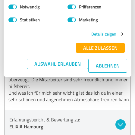
19.04.2026
C.
Einwilligungsauswahl
Impressum
|
Datenschutzbestimmungen
Notwendig
Präferenzen
Statistiken
Marketing
5,00 von 5
Details zeigen
SEHR GUT
Empfehlung
ALLE ZULASSEN
Ich bin jetzt seit 1 Monat im ELIXIA Hamburg und habe es
Vorher über meine Frau 14 Tage genutzt und kann nur
AUSWAHL ERLAUBEN
ABLEHNEN
sage das es das Beste Fitness/und Wellness Club ist den
ich je ausprobiert habe. Es hat mich von Anfang an sehr
überzeugt. Die Mitarbeiter sind sehr freundlich und immer
hilfsbereit.
Und was ich für mich sehr wichtig ist das ich da in einer
sehr schönen und angenehmen Atmosphäre Treniren kann.
Erfahrungsbericht & Bewertung zu:
ELIXIA Hamburg