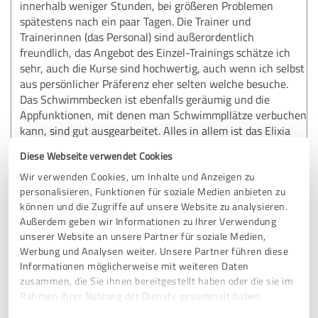
innerhalb weniger Stunden, bei größeren Problemen
spätestens nach ein paar Tagen. Die Trainer und
Trainerinnen (das Personal) sind außerordentlich
freundlich, das Angebot des Einzel-Trainings schätze ich
sehr, auch die Kurse sind hochwertig, auch wenn ich selbst
aus persönlicher Präferenz eher selten welche besuche.
Das Schwimmbecken ist ebenfalls geräumig und die
Appfunktionen, mit denen man Schwimmpllätze verbuchen
kann, sind gut ausgearbeitet. Alles in allem ist das Elixia
sein Geld mehr als wert und ich habe meinen Vertrag
Diese Webseite verwendet Cookies
gerade um weitere zwei Jahre verlängert. Es gibt
ausreichend Fahrrad- und Autostellplätze.
Wir verwenden Cookies, um Inhalte und Anzeigen zu
personalisieren, Funktionen für soziale Medien anbieten zu
können und die Zugriffe auf unsere Website zu analysieren.
Vitale Grüße
Außerdem geben wir Informationen zu Ihrer Verwendung
Eure Christiane
unserer Website an unsere Partner für soziale Medien,
Werbung und Analysen weiter. Unsere Partner führen diese
Informationen möglicherweise mit weiteren Daten
Erfahrungsbericht & Bewertung zu:
zusammen, die Sie ihnen bereitgestellt haben oder die sie im
ELIXIA Hamburg
Rahmen Ihrer Nutzung der Dienste gesammelt haben.