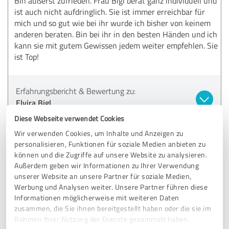
Bin äußerst zufrieden. Frau Bigl berät ganz individuell und
ist auch nicht aufdringlich. Sie ist immer erreichbar für
mich und so gut wie bei ihr wurde ich bisher von keinem
anderen beraten. Bin bei ihr in den besten Händen und ich
kann sie mit gutem Gewissen jedem weiter empfehlen. Sie
ist Top!
Erfahrungsbericht & Bewertung zu:
Elvira Bigl
Diese Webseite verwendet Cookies
21.02.2025
Welker S.
Wir verwenden Cookies, um Inhalte und Anzeigen zu
personalisieren, Funktionen für soziale Medien anbieten zu
können und die Zugriffe auf unsere Website zu analysieren.
5,00 von 5
Außerdem geben wir Informationen zu Ihrer Verwendung
unserer Website an unsere Partner für soziale Medien,
SEHR GUT
Werbung und Analysen weiter. Unsere Partner führen diese
Empfehlung
Informationen möglicherweise mit weiteren Daten
zusammen, die Sie ihnen bereitgestellt haben oder die sie im
Sehr vertrauensvolle und schnelle Information, Beratung
Rahmen Ihrer Nutzung der Dienste gesammelt haben.
und zuverlässige Umsetzung. Ich kann Frau Bigl als