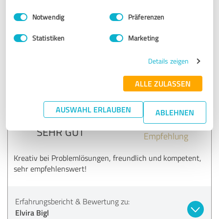
Beraterin wärmstens empfehlen.
Einwilligungsauswahl
Impressum
|
Datenschutzbestimmungen
Notwendig
Präferenzen
Statistiken
Marketing
Erfahrungsbericht & Bewertung zu:
Elvira Bigl
Details zeigen
20.02.2025
Ch. H.
ALLE ZULASSEN
5,00 von 5
AUSWAHL ERLAUBEN
ABLEHNEN
SEHR GUT
Empfehlung
Kreativ bei Problemlösungen, freundlich und kompetent,
sehr empfehlenswert!
Erfahrungsbericht & Bewertung zu:
Elvira Bigl