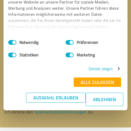
unserer Website an unsere Partner für soziale Medien,
Werbung und Analysen weiter. Unsere Partner führen diese
Informationen möglicherweise mit weiteren Daten
zusammen, die Sie ihnen bereitgestellt haben oder die sie im
Rahmen Ihrer Nutzung der Dienste gesammelt haben.
Einwilligungsauswahl
Impressum
|
Datenschutzbestimmungen
Notwendig
Präferenzen
Statistiken
Marketing
Details zeigen
Bitte um Rückruf
* Erforderliche Angaben
ALLE ZULASSEN
AUSWAHL ERLAUBEN
Nachricht senden
ABLEHNEN
Ich stimme den
Datenschutzbestimmungen
zu.