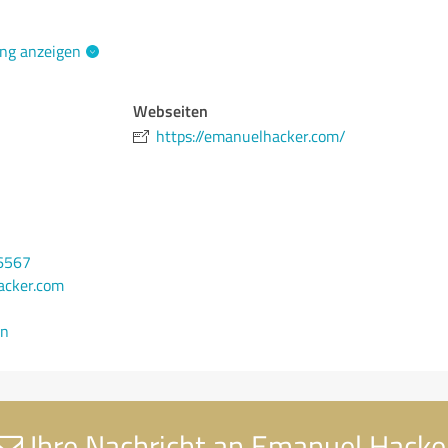
ng anzeigen
Webseiten
https://emanuelhacker.com/
6567
acker.com
en
Ihre Nachricht an Emanuel Hacke