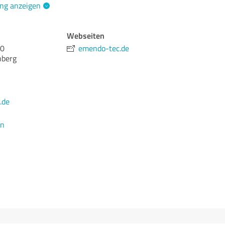
ng anzeigen
Webseiten
40
emendo-tec.de
nberg
.de
en