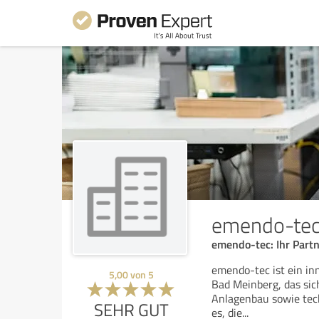
emendo-te
emendo-tec: Ihr Part
emendo-tec ist ein i
5,00
von
5
Bad Meinberg, das si
Anlagenbau sowie techn
SEHR GUT
es, die
...