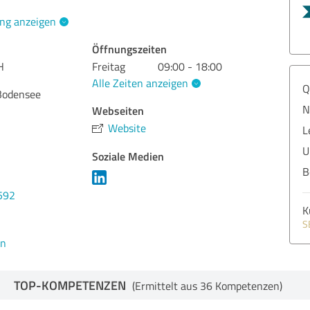
ng anzeigen
Öffnungszeiten
H
Freitag
09:00 - 18:00
Alle Zeiten anzeigen
Q
Bodensee
N
Webseiten
Website
L
U
Soziale Medien
B
592
K
S
en
TOP-KOMPETENZEN
(Ermittelt aus 36 Kompetenzen)