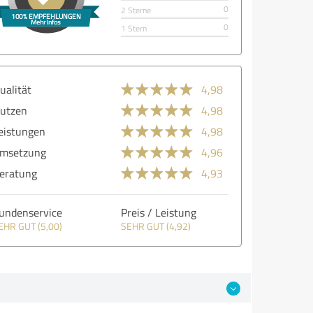
0
2 Sterne
0
1 Stern
ualität
4,98
utzen
4,98
eistungen
4,98
msetzung
4,96
eratung
4,93
undenservice
Preis / Leistung
EHR GUT (5,00)
SEHR GUT (4,92)