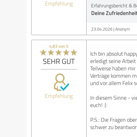
Empfehlung
Erfahrungsbericht & B
Deine Zufriedenhei
23.04.2026
Anonym
4,83 von 5
Ich bin absolut hap
SEHR GUT
erledigt seine Arbei
Teilweise haben mir 
Verträge kommen man
und vor allem Felix 
Empfehlung
In diesem Sinne - vi
euch! :)
P.S.: Die Fragen ob
schwer zu beantwor