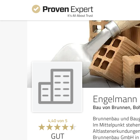
Engelmann
Bau von Brunnen, B
Brunnenbau und Baug
4,40
von
5
Im Mittelpunkt stehe
Altlastenerkundunge
GUT
Brunnenbau GmbH in B